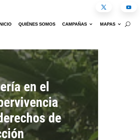
INICIO
QUIÉNES SOMOS
CAMPAÑAS
MAPAS
ería en el
pervivencia
 derechos de
cción