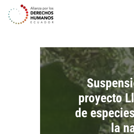
Suspensió
proyecto L
de especies
la n