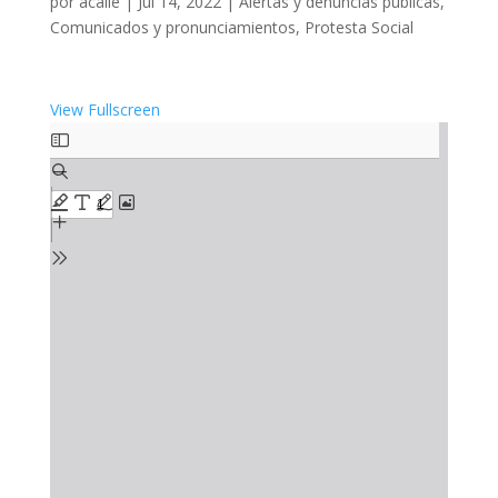
por
acalle
|
Jul 14, 2022
|
Alertas y denuncias públicas
,
Comunicados y pronunciamientos
,
Protesta Social
View Fullscreen
Saltar
al
contenido
del
PDF