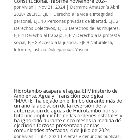
Constitucional. Informe noviembre 2024
por
Vivian
|
Nov 21, 2024
|
Derrame Amazonía Abril
2020/ 28ENE
,
EJE 1 Derecho a la vida e integridad
personal
,
EJE 10 Personas privadas de libertad
,
EJE 2
Derechos Colectivos
,
EJE 3 Derechos de las mujeres
,
EJE 4 Derecho al trabajo
,
EJE 7 Derecho a la protesta
social
,
EJE 8 Acceso a la justicia
,
EJE 9 Naturaleza
,
Informe
,
Justicia Dulcepamba
,
Yasuní
Hidrotambo acapara el agua. El Ministerio de
Ambiente, Agua y Transición Ecológica
“MAATE” ha dejado en el limbo durante más de
un año la apelación de la reversión de la
autorización de aguas de Hidrotambo por su
total incumplimiento de las órdenes estatales y
ha ignorado durante cinco meses la medida de
ejecución forzosa presentada por las
comunidades afectadas. 4 de julio de 2024
por
Vivian
|
Jul 4, 2024
|
Alertas y denuncias públicas
,