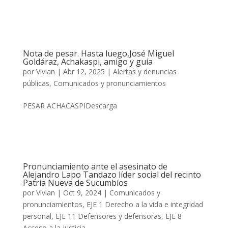
Nota de pesar. Hasta luego,José Miguel
Goldáraz, Achakaspi, amigo y guía
por
Vivian
|
Abr 12, 2025
|
Alertas y denuncias
públicas
,
Comunicados y pronunciamientos
PESAR ACHACASPIDescarga
Pronunciamiento ante el asesinato de
Alejandro Lapo Tandazo líder social del recinto
Patria Nueva de Sucumbíos
por
Vivian
|
Oct 9, 2024
|
Comunicados y
pronunciamientos
,
EJE 1 Derecho a la vida e integridad
personal
,
EJE 11 Defensores y defensoras
,
EJE 8
Acceso a la justicia