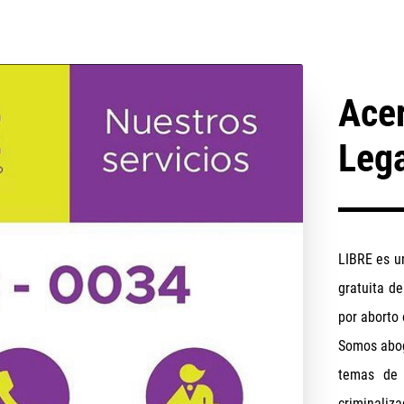
Acer
Leg
LIBRE es un
gratuita d
por aborto 
Somos abog
temas de 
criminaliza